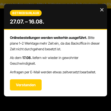
laufen weiter – bitte 1–2 Werktage mehr Zeit einplanen · ab 17.08. wi
Zum Hauptinhalt springen
×
BETRIEBSURLAUB
27.07. – 16.08.
Onlinebestellungen werden weiterhin ausgeführt.
Bitte
WARENK
DU HAST 0 PRODUKTE AUF DEM 
plane 1–2 Werktage mehr Zeit ein, da das Backoffice in dieser
Zeit nicht durchgehend besetzt ist.
Ab dem
17.08.
liefern wir wieder in gewohnter
Geschwindigkeit.
Anfragen per E-Mail werden etwas zeitversetzt bearbeitet.
Verstanden