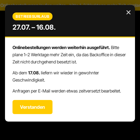
linebestellungen laufen weiter – bitte 1–2 Werktage mehr Zeit einplan
Zum Hauptinhalt springen
×
BETRIEBSURLAUB
27.07. – 16.08.
Onlinebestellungen werden weiterhin ausgeführt.
Bitte
WARENK
DU HAST 0 PRODUKTE AUF DEM 
plane 1–2 Werktage mehr Zeit ein, da das Backoffice in dieser
Zeit nicht durchgehend besetzt ist.
Ab dem
17.08.
liefern wir wieder in gewohnter
Geschwindigkeit.
Anfragen per E-Mail werden etwas zeitversetzt bearbeitet.
Verstanden