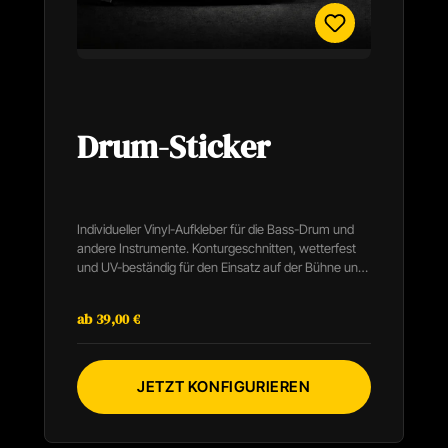
Drum-Sticker
Individueller Vinyl-Aufkleber für die Bass-Drum und
andere Instrumente. Konturgeschnitten, wetterfest
und UV-beständig für den Einsatz auf der Bühne und
im Proberaum. Professionelles Bühnenbranding für
Bands, DJs und Musiker. Hochauflösender Druck auf
ab 39,00 €
langlebiger Vinylfolie — einfach aufkleben, sauber
ablösen.
JETZT KONFIGURIEREN