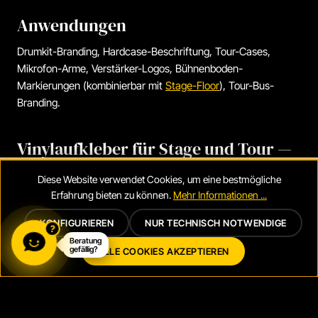
Anwendungen
Drumkit-Branding, Hardcase-Beschriftung, Tour-Cases,
Mikrofon-Arme, Verstärker-Logos, Bühnenboden-
Markierungen (kombinierbar mit
Stage-Floor
), Tour-Bus-
Branding.
Vinylaufkleber für Stage und Tour —
wetterfest, UV-fest, custom
Diese Website verwendet Cookies, um eine bestmögliche
Vinylaufkleber sind das Allroundwerkzeug fürs Bühnen-
Erfahrung bieten zu können.
Mehr Informationen ...
Branding: Logo auf der Bassdrum, Bandname auf der
KONFIGURIEREN
NUR TECHNISCH NOTWENDIGE
?
Gitarrentasche, Sponsorenkleber auf dem Tourcase,
Beratung
Markierungen am Mikrofonarm. Unsere Vinylaufkleber sind
gefällig?
ALLE COOKIES AKZEPTIEREN
aus Premium-Folie, UV-fest, mehrjährig stabil und werden mit
Konturschnitt exakt um dein Motiv produziert — ohne
sichtbare Ränder. Vinylaufkleber in jeder Größe von 5×5 cm
bis 80 cm Durchmesser, auf Wunsch laminiert für Hardcase-