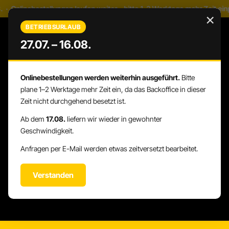
. · Onlinebestellungen laufen weiter – bitte 1–2 Werktage mehr Zeit ei
Zum Hauptinhalt springen
×
BETRIEBSURLAUB
27.07. – 16.08.
Onlinebestellungen werden weiterhin ausgeführt.
Bitte
WARENK
DU HAST 0 PRODUKTE AUF DEM 
plane 1–2 Werktage mehr Zeit ein, da das Backoffice in dieser
Zeit nicht durchgehend besetzt ist.
Ab dem
17.08.
liefern wir wieder in gewohnter
Geschwindigkeit.
Keine Produkte gefunden.
Anfragen per E-Mail werden etwas zeitversetzt bearbeitet.
Verstanden