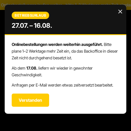
nlinebestellungen laufen weiter – bitte 1–2 Werktage mehr Zeit einplan
Zum Hauptinhalt springen
×
BETRIEBSURLAUB
27.07. – 16.08.
Onlinebestellungen werden weiterhin ausgeführt.
Bitte
WARENK
DU HAST 0 PRODUKTE AUF DEM 
plane 1–2 Werktage mehr Zeit ein, da das Backoffice in dieser
Zeit nicht durchgehend besetzt ist.
Ab dem
17.08.
liefern wir wieder in gewohnter
Geschwindigkeit.
Anfragen per E-Mail werden etwas zeitversetzt bearbeitet.
Verstanden