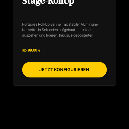
Stage-RollUp
Portables Roll-Up Banner mit stabiler Aluminium-
Kassette. In Sekunden aufgebaut — einfach
ausziehen und fixieren. Inklusive gepolsterter
Transporttasche für sicheren Transport. Ideal für
Messestand, Promotion, Empfangsbereich und
ab 99,00 €
Veranstaltungen. Hochwertiger Druck auf reißfestem
Material.
JETZT KONFIGURIEREN