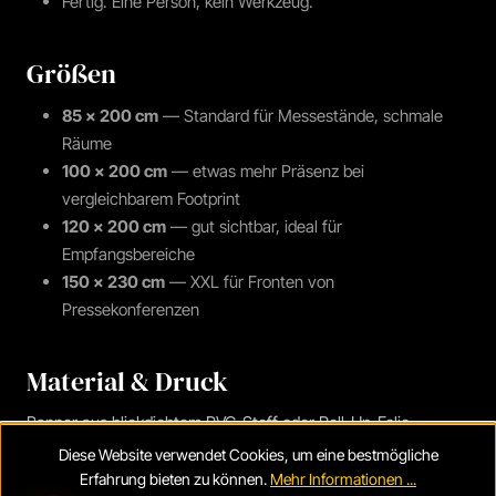
Fertig. Eine Person, kein Werkzeug.
Größen
85 × 200 cm
— Standard für Messestände, schmale
Räume
100 × 200 cm
— etwas mehr Präsenz bei
vergleichbarem Footprint
120 × 200 cm
— gut sichtbar, ideal für
Empfangsbereiche
150 × 230 cm
— XXL für Fronten von
Pressekonferenzen
Material & Druck
Banner aus blickdichtem PVC-Stoff oder Roll-Up-Folie.
Sublimations- oder Solvent-Druck mit hoher Auflösung.
Diese Website verwendet Cookies, um eine bestmögliche
Standfuß aus stabilem Aluminium (verlängert die
Erfahrung bieten zu können.
Mehr Informationen ...