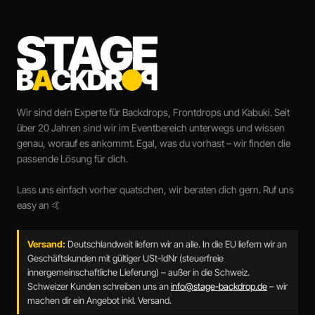
Wir sind dein Experte für Backdrops, Frontdrops und Kabuki. Seit
über 20 Jahren sind wir im Eventbereich unterwegs und wissen
genau, worauf es ankommt. Egal, was du vorhast – wir finden die
passende Lösung für dich.
Lass uns einfach vorher quatschen, wir beraten dich gern. Ruf uns
easy an 🤙
Versand:
Deutschlandweit liefern wir an alle. In die EU liefern wir an
Geschäftskunden mit gültiger USt-IdNr (steuerfreie
innergemeinschaftliche Lieferung) – außer in die Schweiz.
Schweizer Kunden schreiben uns an
info@stage-backdrop.de
– wir
machen dir ein Angebot inkl. Versand.