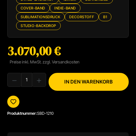
COVER-BAND
INDIE-BAND
SUBLIMATIONSDRUCK
DECORSTOFF
B1
STUDIO-BACKDROP
3.070,00 €
Regulärer Preis:
Preise inkl. MwSt. zzgl. Versandkosten
PRODUKT ANZAHL: GIB DEN GEWÜNSCHTEN WERT EIN ODER BENUTZE
IN DEN WARENKORB
Produktnummer:
SBD-1210