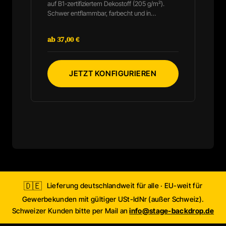
auf B1-zertifiziertem Dekostoff (205 g/m²).
Schwer entflammbar, farbecht und in
individuellen Maßen konfigurierbar. Das
lichtabsorbierende Gewebe sorgt für brillante
ab 37,00 €
Farben ohne störende Reflexionen. Leicht
faltbar für unkomplizierten Transport zwischen
Venues. Formate bis 18×10 m möglich.
JETZT KONFIGURIEREN
🇩🇪
Lieferung deutschlandweit für alle · EU-weit für
Gewerbekunden mit gültiger USt-IdNr (außer Schweiz).
Schweizer Kunden bitte per Mail an
info@stage-backdrop.de