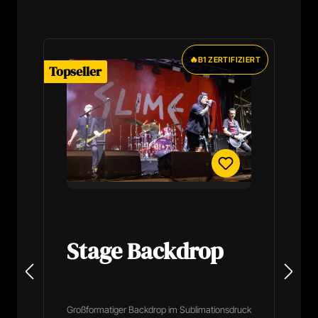
Produktgalerie überspringen
🔥
B1 ZERTIFIZIERT
Topseller
To
Stage Backdrop
Großformatiger Backdrop im Sublimationsdruck