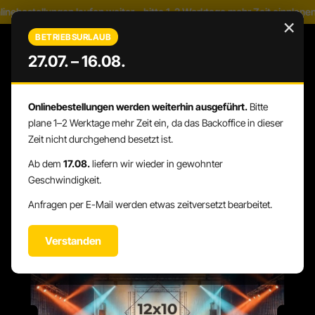
nebestellungen laufen weiter – bitte 1–2 Werktage mehr Zeit einplanen
Zum Hauptinhalt springen
×
BETRIEBSURLAUB
27.07. – 16.08.
Onlinebestellungen werden weiterhin ausgeführt.
Bitte
WARENK
DU HAST 0 PRODUKTE AUF DEM 
plane 1–2 Werktage mehr Zeit ein, da das Backoffice in dieser
Zeit nicht durchgehend besetzt ist.
Ab dem
17.08.
liefern wir wieder in gewohnter
Geschwindigkeit.
STAGE-DESIGN
STAGE-BACKDROP
Anfragen per E-Mail werden etwas zeitversetzt bearbeitet.
Verstanden
Bildergalerie überspringen