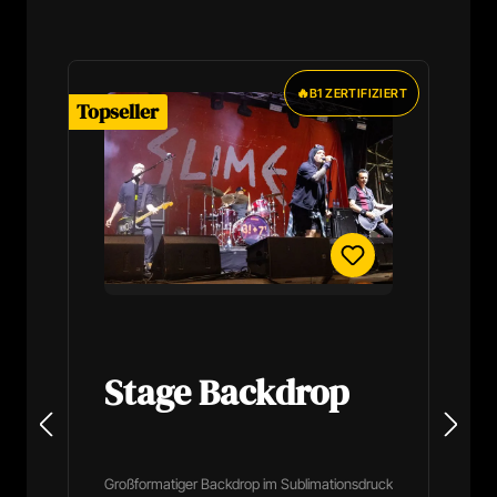
Produktgalerie überspringen
🔥
B1 ZERTIFIZIERT
Topseller
To
Stage Backdrop
Großformatiger Backdrop im Sublimationsdruck