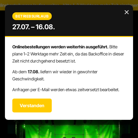
nebestellungen laufen weiter – bitte 1–2 Werktage mehr Zeit einplanen
Zum Hauptinhalt springen
×
BETRIEBSURLAUB
27.07. – 16.08.
Onlinebestellungen werden weiterhin ausgeführt.
Bitte
WARENK
DU HAST 0 PRODUKTE AUF DEM 
plane 1–2 Werktage mehr Zeit ein, da das Backoffice in dieser
Zeit nicht durchgehend besetzt ist.
Ab dem
17.08.
liefern wir wieder in gewohnter
Geschwindigkeit.
STAGE-DESIGN
STAGE-BACKDROP
Anfragen per E-Mail werden etwas zeitversetzt bearbeitet.
Verstanden
Bildergalerie überspringen