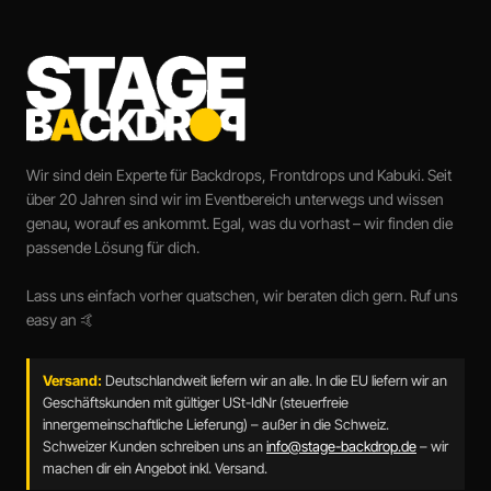
Wir sind dein Experte für Backdrops, Frontdrops und Kabuki. Seit
über 20 Jahren sind wir im Eventbereich unterwegs und wissen
genau, worauf es ankommt. Egal, was du vorhast – wir finden die
passende Lösung für dich.
Lass uns einfach vorher quatschen, wir beraten dich gern. Ruf uns
easy an 🤙
Versand:
Deutschlandweit liefern wir an alle. In die EU liefern wir an
Geschäftskunden mit gültiger USt-IdNr (steuerfreie
innergemeinschaftliche Lieferung) – außer in die Schweiz.
Schweizer Kunden schreiben uns an
info@stage-backdrop.de
– wir
machen dir ein Angebot inkl. Versand.