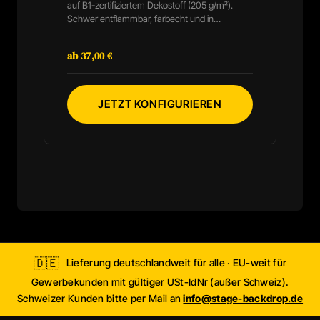
auf B1-zertifiziertem Dekostoff (205 g/m²).
Schwer entflammbar, farbecht und in
individuellen Maßen konfigurierbar. Das
lichtabsorbierende Gewebe sorgt für brillante
ab 37,00 €
Farben ohne störende Reflexionen. Leicht
faltbar für unkomplizierten Transport zwischen
Venues. Formate bis 18×10 m möglich.
JETZT KONFIGURIEREN
🇩🇪
Lieferung deutschlandweit für alle · EU-weit für
Gewerbekunden mit gültiger USt-IdNr (außer Schweiz).
Schweizer Kunden bitte per Mail an
info@stage-backdrop.de