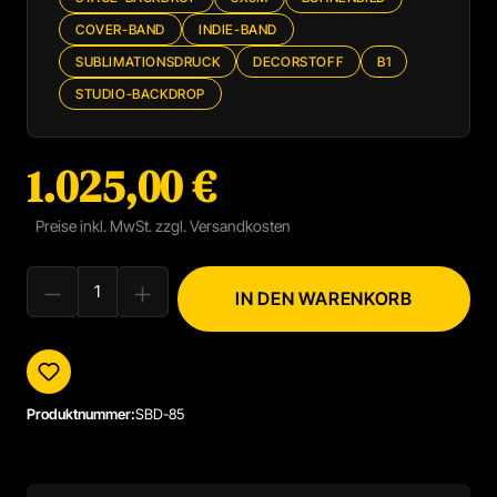
COVER-BAND
INDIE-BAND
SUBLIMATIONSDRUCK
DECORSTOFF
B1
STUDIO-BACKDROP
1.025,00 €
Regulärer Preis:
Preise inkl. MwSt. zzgl. Versandkosten
PRODUKT ANZAHL: GIB DEN GEWÜNSCHTEN WERT EIN ODER BENUTZE
IN DEN WARENKORB
Produktnummer:
SBD-85