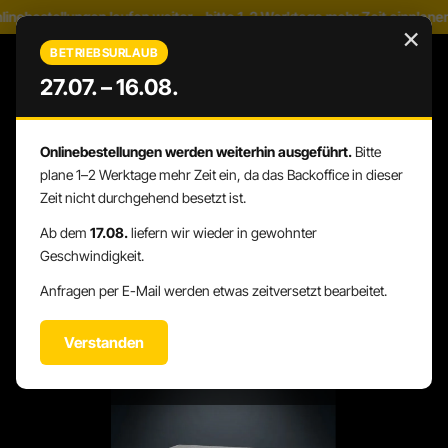
inebestellungen laufen weiter – bitte 1–2 Werktage mehr Zeit einplanen
Zum Hauptinhalt springen
×
BETRIEBSURLAUB
27.07. – 16.08.
Onlinebestellungen werden weiterhin ausgeführt.
Bitte
WARENK
DU HAST 0 PRODUKTE AUF DEM 
plane 1–2 Werktage mehr Zeit ein, da das Backoffice in dieser
Zeit nicht durchgehend besetzt ist.
Ab dem
17.08.
liefern wir wieder in gewohnter
Geschwindigkeit.
STAGE-DESIGN
STAGE-RISER
Anfragen per E-Mail werden etwas zeitversetzt bearbeitet.
Verstanden
Bildergalerie überspringen