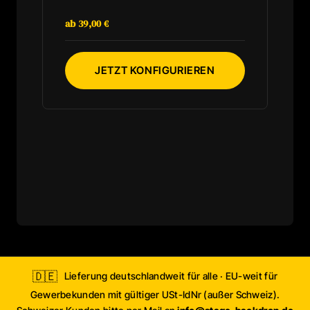
lichtabsorbierende Gewebe verhindert
störende Reflexionen auf der Bühne.
ab 39,00 €
Hakenband wird mitgeliefert, Flauschband ist
aufgenäht. Schwer entflammbar, individuelle
Maße und Motive. Einfache Montage durch
Klett-System.
JETZT KONFIGURIEREN
🇩🇪
Lieferung deutschlandweit für alle · EU-weit für
Gewerbekunden mit gültiger USt-IdNr (außer Schweiz).