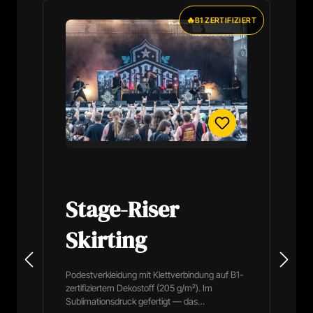
🔥
B1 ZERTIFIZIERT
Stage-Riser
Skirting
Podestverkleidung mit Klettverbindung auf B1-
zertifiziertem Dekostoff (205 g/m²). Im
Sublimationsdruck gefertigt — das