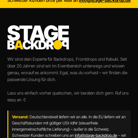
Schweizer Kunden bitte per Mail an
info@stage-backdrop.de
Wir sind dein Experte für Backdrops, Frontdrops und Kabuki. Seit
über 20 Jahren sind wir im Eventbereich unterwegs und wissen
genau, worauf es ankommt. Egal, was du vorhast – wir finden die
passende Lösung für dich.
Lass uns einfach vorher quatschen, wir beraten dich gern. Ruf uns
easy an 🤙
Versand:
Deutschlandweit liefern wir an alle. In die EU liefern wir an
Geschäftskunden mit gültiger USt-IdNr (steuerfreie
innergemeinschaftliche Lieferung) – außer in die Schweiz.
Schweizer Kunden schreiben uns an
info@stage-backdrop.de
– wir