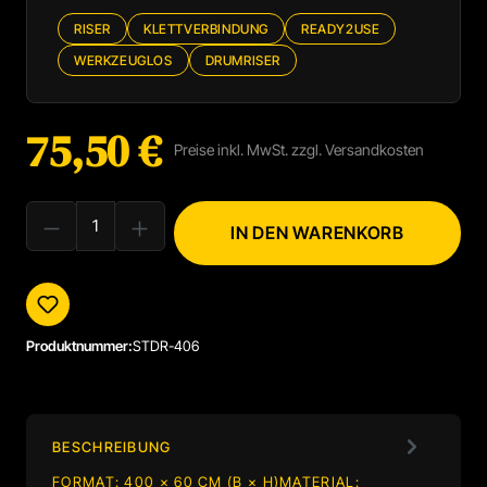
RISER
KLETTVERBINDUNG
READY2USE
WERKZEUGLOS
DRUMRISER
75,50 €
Regulärer Preis:
Preise inkl. MwSt. zzgl. Versandkosten
PRODUKT ANZAHL: GIB DEN GEWÜNSCHTEN WERT EIN ODER BENUTZE
IN DEN WARENKORB
Produktnummer:
STDR-406
BESCHREIBUNG
FORMAT: 400 × 60 CM (B × H)MATERIAL: