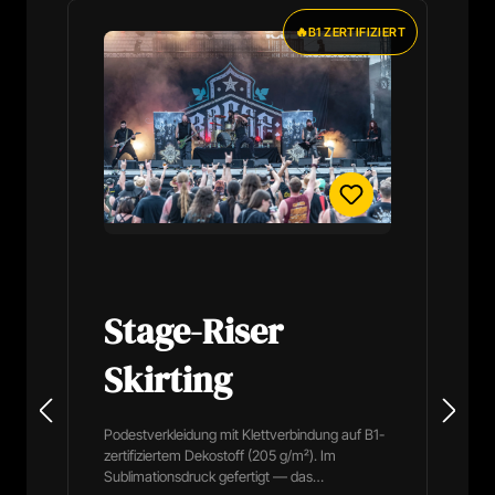
🔥
B1 ZERTIFIZIERT
Stage-Riser
Skirting
Podestverkleidung mit Klettverbindung auf B1-
zertifiziertem Dekostoff (205 g/m²). Im
Sublimationsdruck gefertigt — das