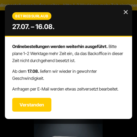
inebestellungen laufen weiter – bitte 1–2 Werktage mehr Zeit einplanen
Zum Hauptinhalt springen
×
BETRIEBSURLAUB
27.07. – 16.08.
Onlinebestellungen werden weiterhin ausgeführt.
Bitte
WARENK
DU HAST 0 PRODUKTE AUF DEM 
plane 1–2 Werktage mehr Zeit ein, da das Backoffice in dieser
Zeit nicht durchgehend besetzt ist.
Ab dem
17.08.
liefern wir wieder in gewohnter
Geschwindigkeit.
STAGE-DESIGN
STAGE-RISER
Anfragen per E-Mail werden etwas zeitversetzt bearbeitet.
Verstanden
Bildergalerie überspringen