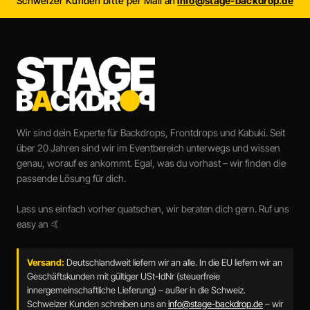
Schweizer Kunden bitte per Mail an
info@stage-backdrop.de
Wir sind dein Experte für Backdrops, Frontdrops und Kabuki. Seit
über 20 Jahren sind wir im Eventbereich unterwegs und wissen
genau, worauf es ankommt. Egal, was du vorhast – wir finden die
passende Lösung für dich.
Lass uns einfach vorher quatschen, wir beraten dich gern. Ruf uns
easy an 🤙
Versand:
Deutschlandweit liefern wir an alle. In die EU liefern wir an
Geschäftskunden mit gültiger USt-IdNr (steuerfreie
innergemeinschaftliche Lieferung) – außer in die Schweiz.
Schweizer Kunden schreiben uns an
info@stage-backdrop.de
– wir