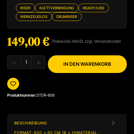
RISER
KLETTVERBINDUNG
READY2USE
WERKZEUGLOS
DRUMRISER
149,00 €
Regulärer Preis:
Preise inkl. MwSt. zzgl. Versandkosten
PRODUKT ANZAHL: GIB DEN GEWÜNSCHTEN WERT EIN ODER BENUTZE
IN DEN WARENKORB
Produktnummer:
STDR-606
BESCHREIBUNG
FORMAT: 600 × 60 CM (B × H)MATERIAL: