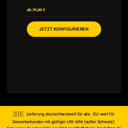
lichtabsorbierende Gewebe verhindert
störende Reflexionen auf der Bühne.
ab 39,00 €
Hakenband wird mitgeliefert, Flauschband ist
aufgenäht. Schwer entflammbar, individuelle
Maße und Motive. Einfache Montage durch
Klett-System.
JETZT KONFIGURIEREN
🇩🇪
Lieferung deutschlandweit für alle · EU-weit für
Gewerbekunden mit gültiger USt-IdNr (außer Schweiz).